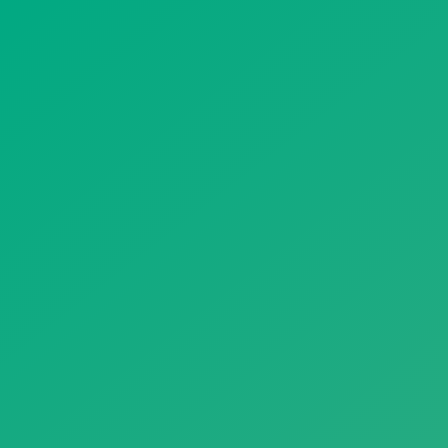
遥想公瑾当年，小乔初嫁了，雄姿英发。
羽扇纶巾，谈笑间，樯橹灰飞烟灭。
故国神游，多情应笑我，早生华发。
人生如梦，一尊还酹江月。